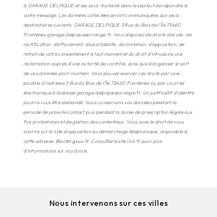
à GARAGE DELPIQUE et ses sous-traitants dans le seul but de répondre à
votre message. Les données collectées seront communiquées aux seuls
destinataires suivants: GARAGE DELPIQUE 3 Rue du Bois de l'Île 73460
Frontenex garage.delpique@orange.fr. Vous disposez de droits d’accès, de
rectification, d’effacement, de portabilité, de limitation, d’opposition, de
retrait de votre consentement à tout moment et du droit d’introduire une
réclamation auprès d’une autorité de contrôle, ainsi que d’organiser le sort
de vos données post-mortem. Vous pouvez exercer ces droits par voie
postale à l'adresse 3 Rue du Bois de l'Île 73460 Frontenex ou par courrier
électronique à l'adresse garage.delpique@orange.fr. Un justificatif d'identité
pourra vous être demandé. Nous conservons vos données pendant la
période de prise de contact puis pendant la durée de prescription légale aux
fins probatoires et de gestion des contentieux. Vous avez le droit de vous
inscrire sur la liste d'opposition au démarchage téléphonique, disponible à
cette adresse:
Bloctel.gouv.fr
. Consultez le site cnil.fr pour plus
d’informations sur vos droits.
Nous intervenons sur ces villes