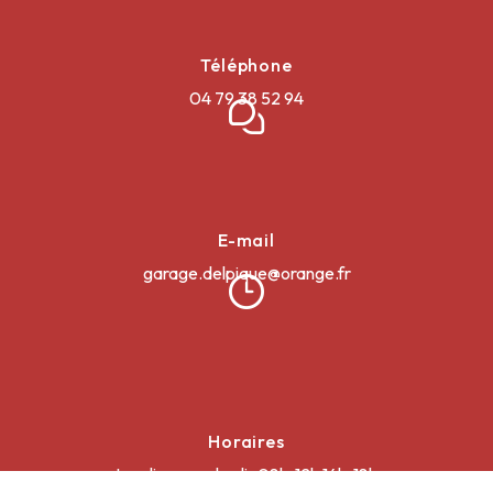
Téléphone
04 79 38 52 94
E-mail
garage.delpique@orange.fr
Horaires
Lundi au vendredi : 08h-12h 14h-18h