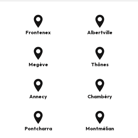
Frontenex
Albertville
Megève
Thônes
Annecy
Chambéry
Pontcharra
Montmélian