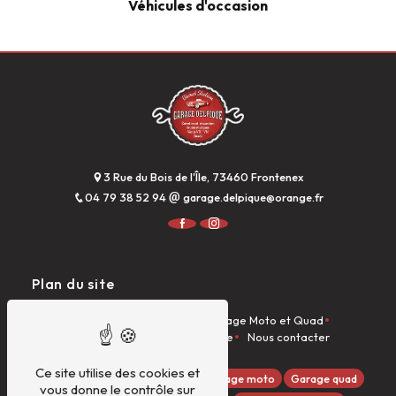
Véhicules d'occasion
3 Rue du Bois de l'Île, 73460 Frontenex
04 79 38 52 94
garage.delpique@orange.fr
Plan du site
Accueil
Garage Auto
Garage Moto et Quad
Dieseliste
Véhicules à la vente
Nous contacter
Ce site utilise des cookies et
Quads GOES
Garage auto
Garage moto
Garage quad
vous donne le contrôle sur