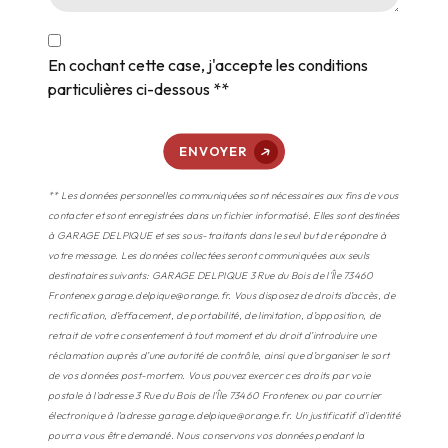
En cochant cette case, j'accepte les conditions
particulières ci-dessous **
ENVOYER
** Les données personnelles communiquées sont nécessaires aux fins de vous
contacter et sont enregistrées dans un fichier informatisé. Elles sont destinées
à GARAGE DELPIQUE et ses sous-traitants dans le seul but de répondre à
votre message. Les données collectées seront communiquées aux seuls
destinataires suivants: GARAGE DELPIQUE 3 Rue du Bois de l'Île 73460
Frontenex garage.delpique@orange.fr. Vous disposez de droits d’accès, de
rectification, d’effacement, de portabilité, de limitation, d’opposition, de
retrait de votre consentement à tout moment et du droit d’introduire une
réclamation auprès d’une autorité de contrôle, ainsi que d’organiser le sort
de vos données post-mortem. Vous pouvez exercer ces droits par voie
postale à l'adresse 3 Rue du Bois de l'Île 73460 Frontenex ou par courrier
électronique à l'adresse garage.delpique@orange.fr. Un justificatif d'identité
pourra vous être demandé. Nous conservons vos données pendant la