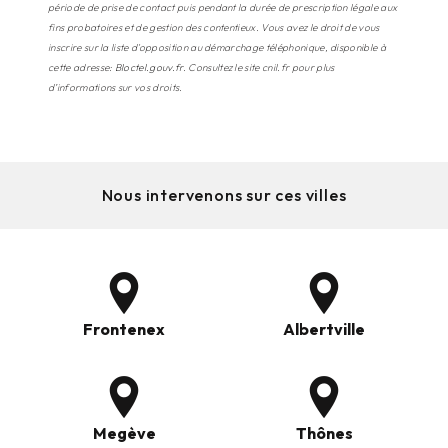
période de prise de contact puis pendant la durée de prescription légale aux
fins probatoires et de gestion des contentieux. Vous avez le droit de vous
inscrire sur la liste d'opposition au démarchage téléphonique, disponible à
cette adresse:
Bloctel.gouv.fr
. Consultez le site cnil.fr pour plus
d’informations sur vos droits.
Nous intervenons sur ces villes
Frontenex
Albertville
Megève
Thônes