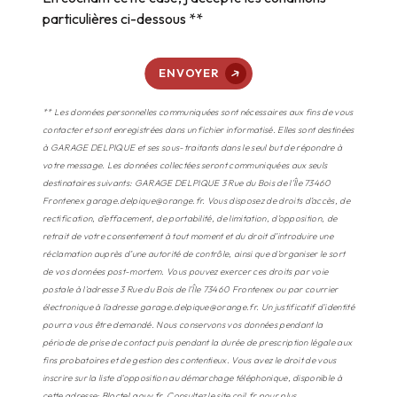
particulières ci-dessous **
ENVOYER
** Les données personnelles communiquées sont nécessaires aux fins de vous
contacter et sont enregistrées dans un fichier informatisé. Elles sont destinées
à GARAGE DELPIQUE et ses sous-traitants dans le seul but de répondre à
votre message. Les données collectées seront communiquées aux seuls
destinataires suivants: GARAGE DELPIQUE 3 Rue du Bois de l'Île 73460
Frontenex garage.delpique@orange.fr. Vous disposez de droits d’accès, de
rectification, d’effacement, de portabilité, de limitation, d’opposition, de
retrait de votre consentement à tout moment et du droit d’introduire une
réclamation auprès d’une autorité de contrôle, ainsi que d’organiser le sort
de vos données post-mortem. Vous pouvez exercer ces droits par voie
postale à l'adresse 3 Rue du Bois de l'Île 73460 Frontenex ou par courrier
électronique à l'adresse garage.delpique@orange.fr. Un justificatif d'identité
pourra vous être demandé. Nous conservons vos données pendant la
période de prise de contact puis pendant la durée de prescription légale aux
fins probatoires et de gestion des contentieux. Vous avez le droit de vous
inscrire sur la liste d'opposition au démarchage téléphonique, disponible à
cette adresse:
Bloctel.gouv.fr
. Consultez le site cnil.fr pour plus