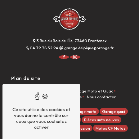
3 Rue du Bois de l'Île, 73460 Frontenex
04 79 38 52 94
garage.delpique@orange.fr
Plan du site
Accueil
Garage Auto
Garage Moto et Quad
Dieseliste
Véhicules à la vente
Nous contacter
Ce site utilise des cookies et
Quads GOES
Garage auto
Garage moto
Garage quad
vous donne le contrôle sur
Dieseliste
Entretien véhicules
Pièces auto neuves
ceux que vous souhaitez
activer
Pièces moto/quad
Véhicules d'occasion
Motos CF Motos