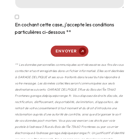
En cochant cette case, j'accepte les conditions
particulières ci-dessous **
ENVOYER
** Les données personnelles communiquées sont nécessaires aux fins de vous
contacter et sont enregistrées dans un fichier informatisé. Elles sont destinées
à GARAGE DELPIQUE et ses sous-traitants dans le seul but de répondre à
votre message. Les données collectées seront communiquées aux seuls
destinataires suivants: GARAGE DELPIQUE 3 Rue du Bois de l'Île 73460
Frontenex garage.delpique@orange.fr. Vous disposez de droits d’accès, de
rectification, d’effacement, de portabilité, de limitation, d’opposition, de
retrait de votre consentement à tout moment et du droit d’introduire une
réclamation auprès d’une autorité de contrôle, ainsi que d’organiser le sort
de vos données post-mortem. Vous pouvez exercer ces droits par voie
postale à l'adresse 3 Rue du Bois de l'Île 73460 Frontenex ou par courrier
électronique à l'adresse garage.delpique@orange.fr. Un justificatif d'identité