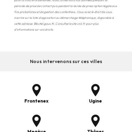
pourra vous être demandé. Nous conservons vos données pendant la
période de prise de contact puis pendant la durée de prescription légale aux
fins probatoires et de gestion des contentieux. Vous avez le droit de vous
inscrire sur la liste d'opposition au démarchage téléphonique, disponible à
cette adresse:
Bloctel.gouv.fr
. Consultez le site cnil.fr pour plus
d’informations sur vos droits.
Nous intervenons sur ces villes
Frontenex
Ugine
Megève
Thônes