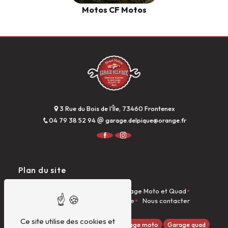
Motos CF Motos
3 Rue du Bois de l'Île, 73460 Frontenex
04 79 38 52 94
garage.delpique@orange.fr
Plan du site
Accueil
Garage Auto
Garage Moto et Quad
Dieseliste
Véhicules à la vente
Nous contacter
Ce site utilise des cookies et
Quads GOES
Garage auto
Garage moto
Garage quad