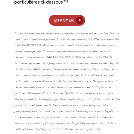
particulières ci-dessous **
ENVOYER
** Les données personnelles communiquées sont nécessaires aux fins de vous
contacter et sont enregistrées dans un fichier informatisé. Elles sont destinées
à GARAGE DELPIQUE et ses sous-traitants dans le seul but de répondre à
votre message. Les données collectées seront communiquées aux seuls
destinataires suivants: GARAGE DELPIQUE 3 Rue du Bois de l'Île 73460
Frontenex garage.delpique@orange.fr. Vous disposez de droits d’accès, de
rectification, d’effacement, de portabilité, de limitation, d’opposition, de
retrait de votre consentement à tout moment et du droit d’introduire une
réclamation auprès d’une autorité de contrôle, ainsi que d’organiser le sort
de vos données post-mortem. Vous pouvez exercer ces droits par voie
postale à l'adresse 3 Rue du Bois de l'Île 73460 Frontenex ou par courrier
électronique à l'adresse garage.delpique@orange.fr. Un justificatif d'identité
pourra vous être demandé. Nous conservons vos données pendant la
période de prise de contact puis pendant la durée de prescription légale aux
fins probatoires et de gestion des contentieux. Vous avez le droit de vous
inscrire sur la liste d'opposition au démarchage téléphonique, disponible à
cette adresse:
Bloctel.gouv.fr
. Consultez le site cnil.fr pour plus