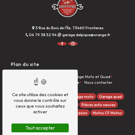
3 Rue du Bois de l'Île, 73460 Frontenex
04 79 38 52 94
garage.delpique@orange.fr
Plan du site
Accueil
Garage Auto
Garage Moto et Quad
Dieseliste
Véhicules à la vente
Nous contacter
Ce site utilise des cookies et
Quads GOES
Garage auto
Garage moto
Garage quad
vous donne le contrôle sur
Dieseliste
Entretien véhicules
Pièces auto neuves
ceux que vous souhaitez
activer
Pièces moto/quad
Véhicules d'occasion
Motos CF Motos
Tout accepter