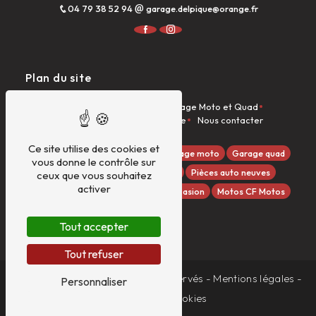
04 79 38 52 94
garage.delpique@orange.fr
Plan du site
Accueil
Garage Auto
Garage Moto et Quad
Dieseliste
Véhicules à la vente
Nous contacter
Ce site utilise des cookies et
Quads GOES
Garage auto
Garage moto
Garage quad
vous donne le contrôle sur
Dieseliste
Entretien véhicules
Pièces auto neuves
ceux que vous souhaitez
activer
Pièces moto/quad
Véhicules d'occasion
Motos CF Motos
Tout accepter
Tout refuser
©
Vistalid
- 2026 - Tous droits réservés -
Mentions légales
-
Personnaliser
Gestion des cookies