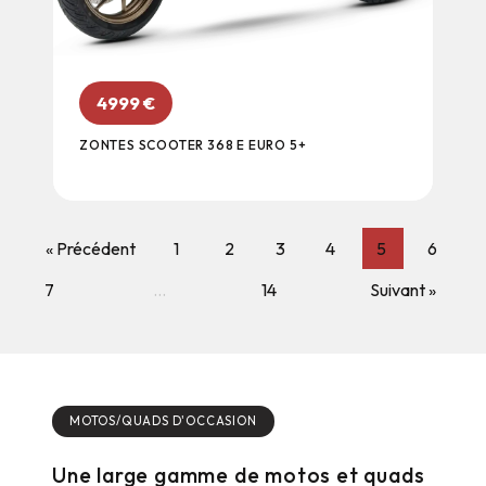
4999
€
ZONTES SCOOTER 368 E EURO 5+
« Précédent
1
2
3
4
5
6
7
…
14
Suivant »
MOTOS/QUADS D'OCCASION
Une large gamme de motos et quads