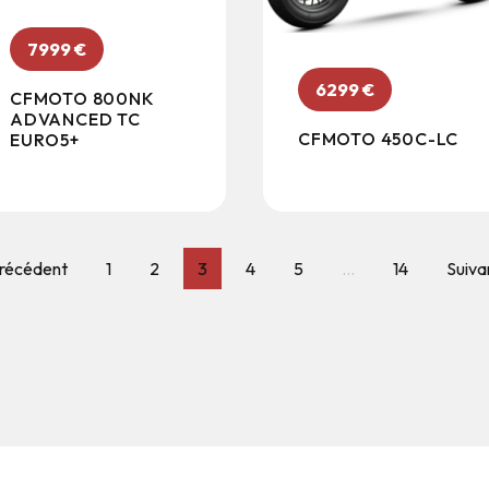
7999
€
6299
€
CFMOTO 800NK
ADVANCED TC
CFMOTO 450C-LC
EURO5+
Précédent
1
2
3
4
5
…
14
Suiva