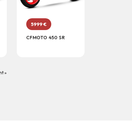
5999
€
CFMOTO 450 SR
nt »