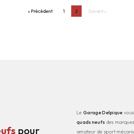
« Précédent
1
2
Suivant »
Le
Garage Delpique
vous
quads neufs
des marques 
eufs
pour
amateur de sport mécaniq